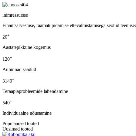
04
inimressursse
Finantsarvestuse, raamatupidamise ettevalmistamisega seotud teenuse
+
20
Aastatepikkune kogemus
+
120
Auhinnad saadud
+
3140
Teraapiaprobleemide lahendamine
+
540
Individuaalne nõustamine
Populaarsed tooted
Uusimad tooted