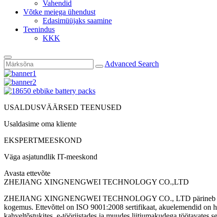
Vahendid
Võtke meiega ühendust
Edasimüüjaks saamine
Teenindus
KKK
Advanced Search
USALDUSVÄÄRSED TEENUSED
Usaldasime oma kliente
EKSPERTMEESKOND
Väga asjatundlik IT-meeskond
Avasta ettevõte
ZHEJIANG XINGNENGWEI TECHNOLOGY CO.,LTD
ZHEJIANG XINGNENGWEI TECHNOLOGY CO., LTD pärineb 2006. aastal
kogemus. Ettevõttel on ISO 9001:2008 sertifikaat, akuelemendid on heak
kahveltõstukites, e-tööriistades ja muudes liitiumakudega töötavates 