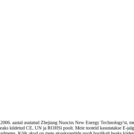
 asutatud Zhejiang Nuociss New Energy Technology'st, meil on li
s kiidetud CE, UN ja ROHSi poolt. Meie tooteid kasutatakse E-jalgratast
seadmetes. Kõik akud on meie akuekspertide poolt hoolikalt heaks kiidet