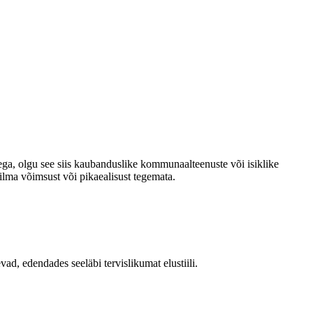
ega, olgu see siis kaubanduslike kommunaalteenuste või isiklike
lma võimsust või pikaealisust tegemata.
ad, edendades seeläbi tervislikumat elustiili.