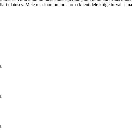
ari ulatuses. Meie missioon on toota oma klientidele kõige turvalisemai
d.
d.
d.