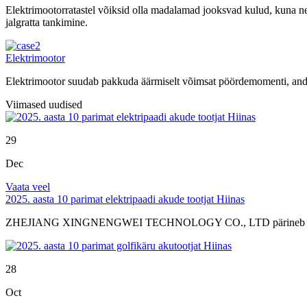
Elektrimootorratastel võiksid olla madalamad jooksvad kulud, kuna need
jalgratta tankimine.
Elektrimootor
Elektrimootor suudab pakkuda äärmiselt võimsat pöördemomenti, andes
Viimased uudised
29
Dec
Vaata veel
2025. aasta 10 parimat elektripaadi akude tootjat Hiinas
ZHEJIANG XINGNENGWEI TECHNOLOGY CO., LTD pärineb 2006. a
28
Oct