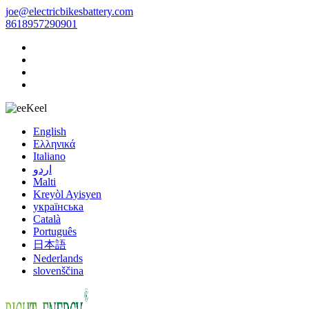
joe@electricbikesbattery.com
8618957290901
Keel
English
Ελληνικά
Italiano
اردو
Malti
Kreyòl Ayisyen
українська
Català
Português
日本語
Nederlands
slovenščina