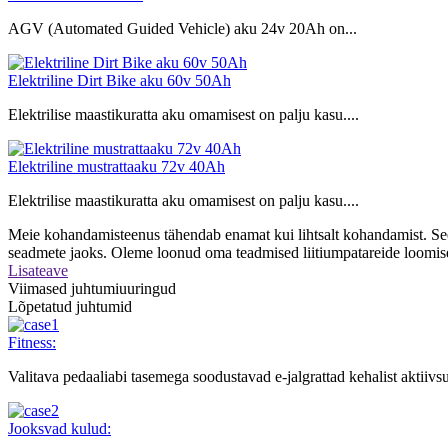
AGV (Automated Guided Vehicle) aku 24v 20Ah on...
Elektriline Dirt Bike aku 60v 50Ah
Elektrilise maastikuratta aku omamisest on palju kasu....
Elektriline mustrattaaku 72v 40Ah
Elektrilise maastikuratta aku omamisest on palju kasu....
Meie kohandamisteenus tähendab enamat kui lihtsalt kohandamist. See o
seadmete jaoks. Oleme loonud oma teadmised liitiumpatareide loomise
Lisateave
Viimased juhtumiuuringud
Lõpetatud juhtumid
Fitness:
Valitava pedaaliabi tasemega soodustavad e-jalgrattad kehalist aktiivsu
Jooksvad kulud: