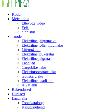
Kodu
Meie kohta
Ettevõtte video
Eelis
tunnistus
Toode
Elektriline jalgrattaaku
Elektriline roller liitiumaku
Lifepo4 aku
Elektriline tõukeratas
Elektriline jalgratas
Laadijad
Cargobike'i aku
Elektrimootorratta aku
Golfikäru aku
Elektriline paadi aku
AGV aku
Rakendused
Uudised
Laadi alla
Tootekataloog
Kasutusjuhend