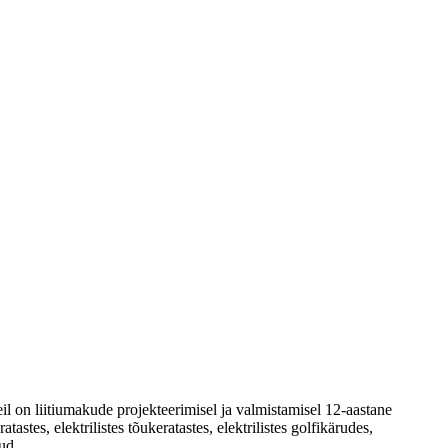
itiumakude projekteerimisel ja valmistamisel 12-aastane
es, elektrilistes tõukeratastes, elektrilistes golfikärudes,
ud.