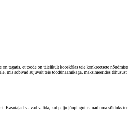
n tagatis, et toode on täielikult kooskõlas teie konkreetsete nõudmist
le, mis sobivad sujuvalt teie töödünaamikaga, maksimeerides tõhusust i
st. Kasutajad saavad valida, kui palju jõupingutusi nad oma sõiduks teev