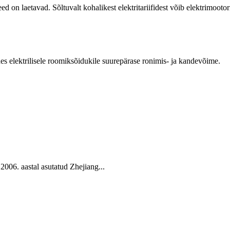
 on laetavad. Sõltuvalt kohalikest elektritariifidest võib elektrimootor
 elektrilisele roomiksõidukile suurepärase ronimis- ja kandevõime.
astal asutatud Zhejiang...