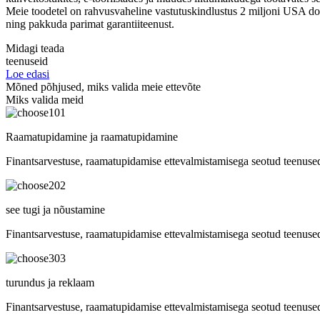
Meie toodetel on rahvusvaheline vastutuskindlustus 2 miljoni USA doll
ning pakkuda parimat garantiiteenust.
Midagi teada
teenuseid
Loe edasi
Mõned põhjused, miks valida meie ettevõte
Miks valida meid
01
Raamatupidamine ja raamatupidamine
Finantsarvestuse, raamatupidamise ettevalmistamisega seotud teenuse
02
see tugi ja nõustamine
Finantsarvestuse, raamatupidamise ettevalmistamisega seotud teenuse
03
turundus ja reklaam
Finantsarvestuse, raamatupidamise ettevalmistamisega seotud teenuse